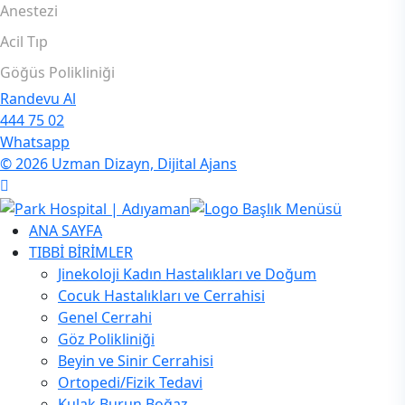
Anestezi
Acil Tıp
Göğüs Polikliniği
Randevu Al
444 75 02
Whatsapp
© 2026 Uzman Dizayn, Dijital Ajans
ANA SAYFA
TIBBİ BİRİMLER
Jinekoloji Kadın Hastalıkları ve Doğum
Cocuk Hastalıkları ve Cerrahisi
Genel Cerrahi
Göz Polikliniği
Beyin ve Sinir Cerrahisi
Ortopedi/Fizik Tedavi
Kulak Burun Boğaz