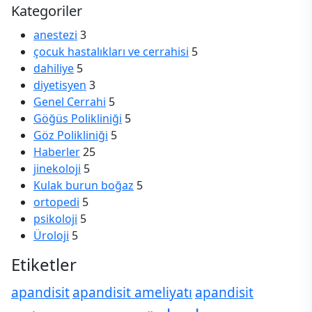
Kategoriler
anestezi
3
çocuk hastalıkları ve cerrahisi
5
dahiliye
5
diyetisyen
3
Genel Cerrahi
5
Göğüs Polikliniği
5
Göz Polikliniği
5
Haberler
25
jinekoloji
5
Kulak burun boğaz
5
ortopedi
5
psikoloji
5
Üroloji
5
Etiketler
apandisit
apandisit ameliyatı
apandisit