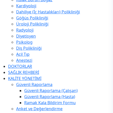
Kardiyoloji
Dahiliye (İç Hastalıkları) Polikliniği
Göğüs Polikliniği
Üroloji Polikliniği
Radyoloji
Diyetisyen
Psikolog
Diş Polikliniği
Acil Tıp
Anestezi
DOKTORLAR
SAĞLIK REHBERİ
KALİTE YÖNETİMİ
Güvenli Raporlama
Güvenli Raporlama (Çalışan)
Güvenli Raporlama (Hasta)
Ramak Kala Bildirim Formu
Anket ve Değerlendirme