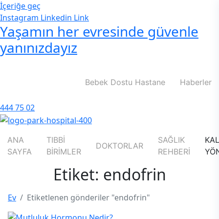
İçeriğe geç
Instagram
Linkedin
Link
Yaşamın her evresinde güvenle
yanınızdayız
Bebek Dostu Hastane
Haberler
444 75 02
ANA
TIBBİ
SAĞLIK
KAL
DOKTORLAR
SAYFA
BİRİMLER
REHBERİ
YÖN
Etiket: endofrin
Ev
Etiketlenen gönderiler "endofrin"