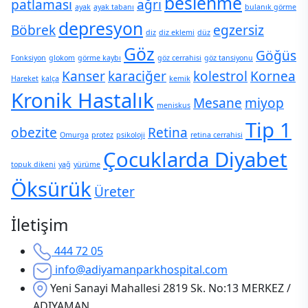
beslenme
patlaması
ağrı
ayak
ayak tabanı
bulanık görme
depresyon
Böbrek
egzersiz
diz
diz eklemi
düz
Göz
Göğüs
Fonksiyon
glokom
görme kaybı
göz cerrahisi
göz tansiyonu
Kanser
karaciğer
kolestrol
Kornea
Hareket
kalça
kemik
Kronik Hastalık
Mesane
miyop
meniskus
Tip 1
obezite
Retina
Omurga
protez
psikoloji
retina cerrahisi
Çocuklarda Diyabet
topuk dikeni
yağ
yürüme
Öksürük
Üreter
İletişim
444 72 05
info@adiyamanparkhospital.com
Yeni Sanayi Mahallesi 2819 Sk. No:13 MERKEZ /
ADIYAMAN