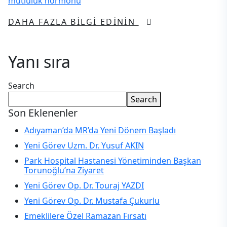
mutluluk hormonu
DAHA FAZLA BILGI EDININ
Yanı sıra
Search
Search
Son Eklenenler
Adıyaman’da MR’da Yeni Dönem Başladı
Yeni Görev Uzm. Dr. Yusuf AKIN
Park Hospital Hastanesi Yönetiminden Başkan
Torunoğlu’na Ziyaret
Yeni Görev Op. Dr. Touraj YAZDI
Yeni Görev Op. Dr. Mustafa Çukurlu
Emeklilere Özel Ramazan Fırsatı