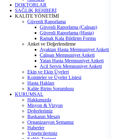
DOKTORLAR
SAĞLIK REHBERİ
KALİTE YÖNETİMİ
Güvenli Raporlama
Güvenli Raporlama (Çalışan)
Güvenli Raporlama (Hasta)
Ramak Kala Bildirim Formu
Anket ve Değerlendirme
Ayaktan Hasta Memnuniyet Anketi
Çalışan Memnuniyet Anketi
Yatan Hasta Memnuniyet Anketi
Acil Servis Memnuniyet Anketi
Ekip ve Ekip Üyeleri
Komiteler ve Üyeler Listesi
Hasta Hakları
Kalite Birim Sorumlusu
KURUMSAL
Hakkımızda
Misyon & Vizyon
Değerlerimiz
Başkanın Mesajı
Organizasyon Şemamız
Haberler
Yöneticilerimiz
Sağlık Turizmi