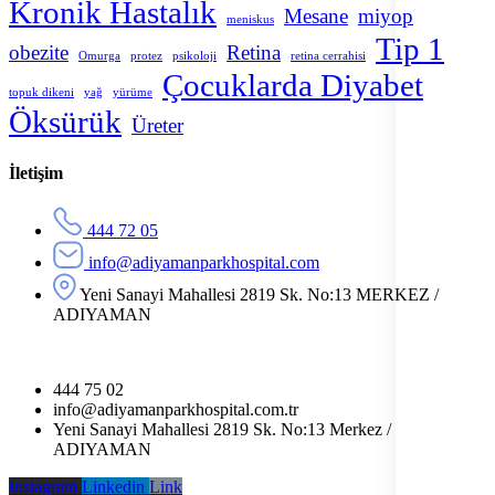
Kronik Hastalık
Mesane
miyop
meniskus
Tip 1
obezite
Retina
Omurga
protez
psikoloji
retina cerrahisi
Çocuklarda Diyabet
topuk dikeni
yağ
yürüme
Öksürük
Üreter
İletişim
444 72 05
info@adiyamanparkhospital.com
Yeni Sanayi Mahallesi 2819 Sk. No:13 MERKEZ /
ADIYAMAN
444 75 02
info@adiyamanparkhospital.com.tr
Yeni Sanayi Mahallesi 2819 Sk. No:13 Merkez /
ADIYAMAN
Instagram
Linkedin
Link