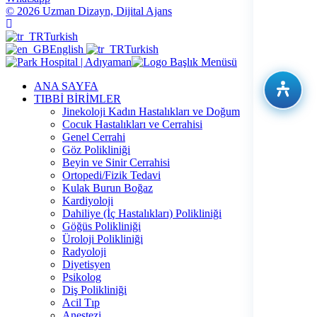
© 2026 Uzman Dizayn, Dijital Ajans
Turkish
English
Turkish
ANA SAYFA
TIBBİ BİRİMLER
Jinekoloji Kadın Hastalıkları ve Doğum
Cocuk Hastalıkları ve Cerrahisi
Genel Cerrahi
Göz Polikliniği
Beyin ve Sinir Cerrahisi
Ortopedi/Fizik Tedavi
Kulak Burun Boğaz
Kardiyoloji
Dahiliye (İç Hastalıkları) Polikliniği
Göğüs Polikliniği
Üroloji Polikliniği
Radyoloji
Diyetisyen
Psikolog
Diş Polikliniği
Acil Tıp
Anestezi