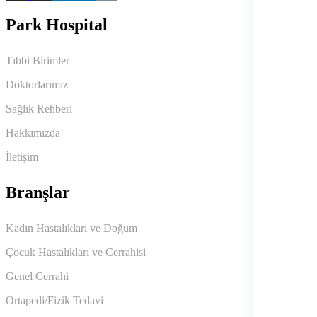
Park Hospital
Tıbbi Birimler
Doktorlarımız
Sağlık Rehberi
Hakkımızda
İletişim
Branşlar
Kadın Hastalıkları ve Doğum
Çocuk Hastalıkları ve Cerrahisi
Genel Cerrahi
Ortapedi/Fizik Tedavi