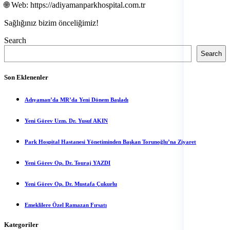
🌐 Web: https://adiyamanparkhospital.com.tr
Sağlığınız bizim önceliğimiz!
Yanı
Search
sıra
Search
Son Eklenenler
Adıyaman’da MR’da Yeni Dönem Başladı
Yeni Görev Uzm. Dr. Yusuf AKIN
Park Hospital Hastanesi Yönetiminden Başkan Torunoğlu’na Ziyaret
Yeni Görev Op. Dr. Touraj YAZDI
Yeni Görev Op. Dr. Mustafa Çukurlu
Emeklilere Özel Ramazan Fırsatı
Kategoriler