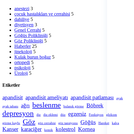
anestezi
3
çocuk hastalıkları ve cerrahisi
5
dahiliye
5
diyetisyen
3
Genel Cerrahi
5
Göğüs Polikliniği
5
Göz Polikliniği
5
Haberler
25
jinekoloji
5
Kulak burun boğaz
5
ortopedi
5
psikoloji
5
Üroloji
5
Etiketler
apandisit
apandisit ameliyatı
apandisit patlaması
ayak
beslenme
ağrı
Böbrek
ayak tabanı
bulanık görme
depresyon
egzersiz
diz
diz eklemi
düz
Fonksiyon
glokom
Göz
Göğüs
görme kaybı
göz cerrahisi
göz tansiyonu
Hareket
kalça
Kanser
karaciğer
kolestrol
Kornea
kemik