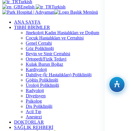
Turkish
English
Turkish
ANA SAYFA
TIBBİ BİRİMLER
Jinekoloji Kadın Hastalıkları ve Doğum
Cocuk Hastalıkları ve Cerrahisi
Genel Cerrahi
Göz Polikliniği
Beyin ve Sinir Cerrahisi
Ortopedi/Fizik Tedavi
Kulak Burun Boğaz
Kardiyoloji
Dahiliye (İç Hastalıkları) Polikliniği
Göğüs Polikliniği
Üroloji Polikliniği
Radyoloji
Diyetisyen
Psikolog
Diş Polikliniği
Acil Tıp
Anestezi
DOKTORLAR
SAĞLIK REHBERİ