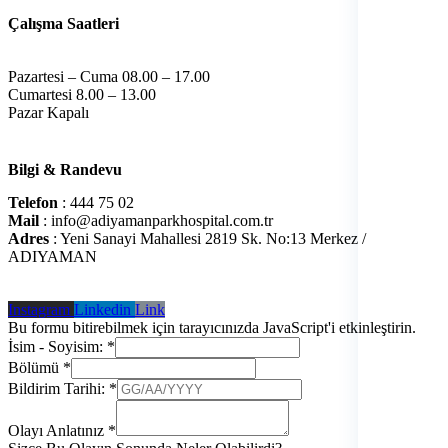
Çalışma Saatleri
Pazartesi – Cuma 08.00 – 17.00
Cumartesi 8.00 – 13.00
Pazar Kapalı
Bilgi & Randevu
Telefon
: 444 75 02
Mail
: info@adiyamanparkhospital.com.tr
Adres
: Yeni Sanayi Mahallesi 2819 Sk. No:13 Merkez /
ADIYAMAN
Instagram
Linkedin
Link
Bu formu bitirebilmek için tarayıcınızda JavaScript'i etkinleştirin.
İsim - Soyisim:
*
Bölümü
*
Bildirim Tarihi:
*
İçin
Anlatınız
Olayı Anlatınız
*
Olayın