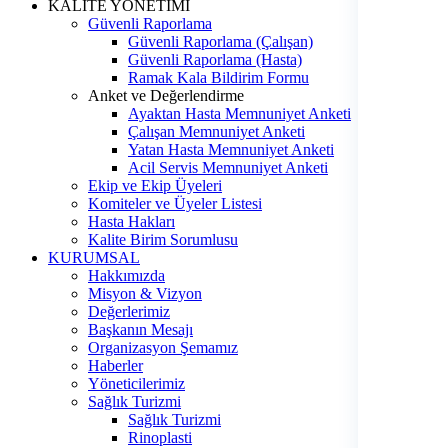
KALİTE YÖNETİMİ
Güvenli Raporlama
Güvenli Raporlama (Çalışan)
Güvenli Raporlama (Hasta)
Ramak Kala Bildirim Formu
Anket ve Değerlendirme
Ayaktan Hasta Memnuniyet Anketi
Çalışan Memnuniyet Anketi
Yatan Hasta Memnuniyet Anketi
Acil Servis Memnuniyet Anketi
Ekip ve Ekip Üyeleri
Komiteler ve Üyeler Listesi
Hasta Hakları
Kalite Birim Sorumlusu
KURUMSAL
Hakkımızda
Misyon & Vizyon
Değerlerimiz
Başkanın Mesajı
Organizasyon Şemamız
Haberler
Yöneticilerimiz
Sağlık Turizmi
Sağlık Turizmi
Rinoplasti