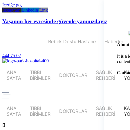
İçeriğe geç
Instagram
Linkedin
Link
Yaşamın her evresinde güvenle yanınızdayız
Bebek Dostu Hastane
Haberler
About
444 75 02
It is a
content
ANA
TIBBİ
SAĞLIK
KA
Contac
DOKTORLAR
SAYFA
BİRİMLER
REHBERİ
YÖ
ANA
TIBBİ
SAĞLIK
KA
DOKTORLAR
SAYFA
BİRİMLER
REHBERİ
YÖ