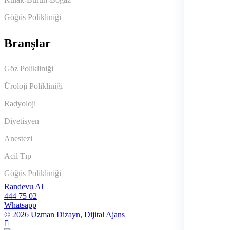
Göğüs Polikliniği
Branşlar
Göz Polikliniği
Üroloji Polikliniği
Radyoloji
Diyetisyen
Anestezi
Acil Tıp
Göğüs Polikliniği
Randevu Al
444 75 02
Whatsapp
© 2026 Uzman Dizayn, Dijital Ajans