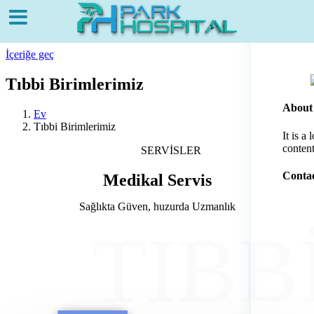
İçeriğe geç
Tıbbi Birimlerimiz
About
Ev
Tıbbi Birimlerimiz
It is a
content
SERVISLER
Contac
Medikal Servis
Sağlıkta Güven, huzurda Uzmanlık
TIBB