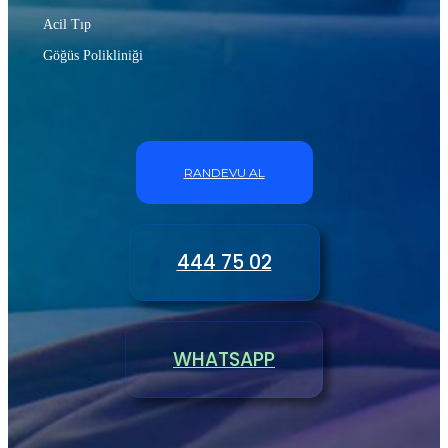
Acil Tıp
Göğüs Polikliniği
RANDEVU AL
444 75 02
WHATSAPP