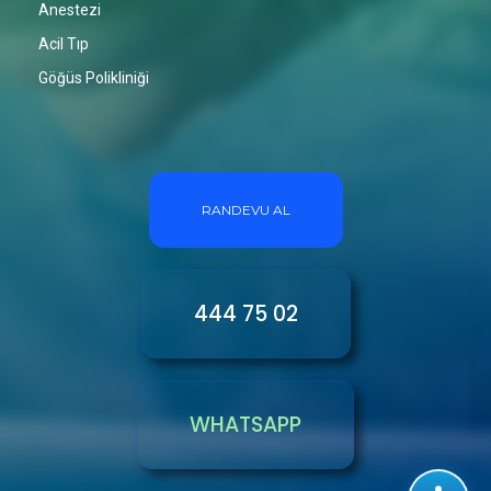
Anestezi
Acil Tıp
Göğüs Polikliniği
RANDEVU AL
444 75 02
WHATSAPP