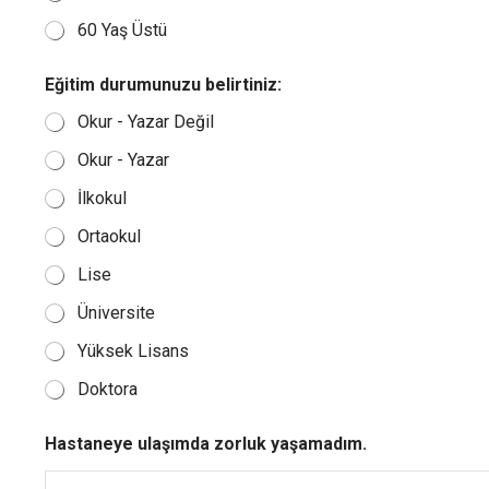
60 Yaş Üstü
Eğitim durumunuzu belirtiniz:
Okur - Yazar Değil
Okur - Yazar
İlkokul
Ortaokul
Lise
Üniversite
Yüksek Lisans
Doktora
u
Hastaneye ulaşımda zorluk yaşamadım.
l
a