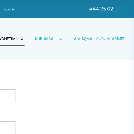
444 75 02
Haberler
 YÖNETİMİ
KURUMSAL
ANLAŞMALI KURUMLARIMIZ