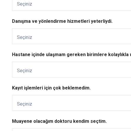
ş
Seçiniz
m
a
m
Danışma ve yönlendirme hizmetleri yeterliydi.
b
e
l
Seçiniz
i
r
t
Hastane içinde ulaşmam gereken birimlere kolaylıkla u
i
l
e
Seçiniz
n
u
l
Kayıt işlemleri için çok beklemedim.
a
ş
ı
Seçiniz
m
d
a
Muayene olacağım doktoru kendim seçtim.