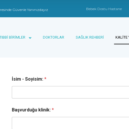
Bebek Dostu Hastane
resinde Güvenle Yanınızdayız
TIBBİ BİRİMLER
DOKTORLAR
SAĞLIK REHBERİ
KALİTE
DASHBOARD
İsim - Soyisim:
*
APPOINTMENT
Başvurduğu klinik:
*