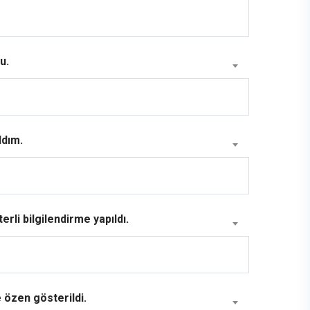
u.
ldım.
rli bilgilendirme yapıldı.
 özen gösterildi.