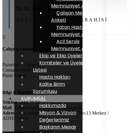
Memnuniyet Anketi
Op. Dr. Touraj Yazdı
Çalışan Memnuniyet
Anketi
BEYIN VE SINIR CERRAHISI
Yatan Hasta
Memnuniyet Anketi
Acil Servis
Memnuniyet Anketi
Çalışma Saatleri
Ekip ve Ekip Üyeleri
Komiteler ve Üyeler
Pazartesi – Cuma 08.00 – 17.00
Listesi
Cumartesi 8.00 – 13.00
Pazar Kapalı
Hasta Hakları
Kalite Birim
Sorumlusu
Bilgi & Randevu
KURUMSAL
Telefon
: 444 75 02
Hakkımızda
Mail
: info@adiyamanparkhospital.com.tr
Misyon & Vizyon
Adres
: Yeni Sanayi Mahallesi 2819 Sk. No:13 Merkez /
ADIYAMAN
Değerlerimiz
Başkanın Mesajı