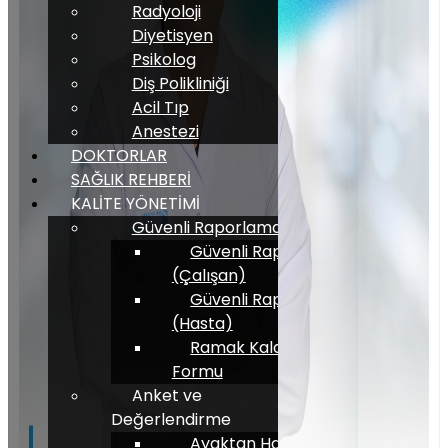
Radyoloji
Diyetisyen
Psikolog
Diş Polikliniği
Acil Tıp
Anestezi
DOKTORLAR
SAĞLIK REHBERİ
KALİTE YÖNETİMİ
Güvenli Raporlama
Güvenli Raporlama
(Çalışan)
Güvenli Raporlama
(Hasta)
Ramak Kala Bildirim
Formu
Anket ve
Değerlendirme
Ayaktan Hasta