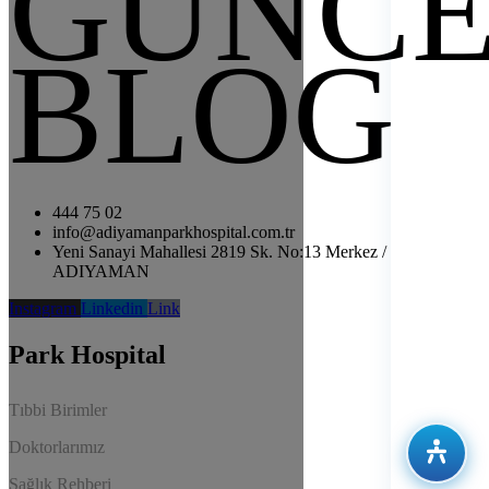
GÜNCE
BLOG
444 75 02
info@adiyamanparkhospital.com.tr
Yeni Sanayi Mahallesi 2819 Sk. No:13 Merkez /
ADIYAMAN
Instagram
Linkedin
Link
Park Hospital
Tıbbi Birimler
Doktorlarımız
Sağlık Rehberi