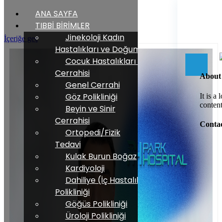
ANA SAYFA
TIBBİ BİRİMLER
Jinekoloji Kadın
İçeriğe geç
Hastalıkları ve Doğum
Cocuk Hastalıkları ve
Cerrahisi
About
Genel Cerrahi
Göz Polikliniği
It is a
content
Beyin ve Sinir
Cerrahisi
Contac
Ortopedi/Fizik
Tedavi
Kulak Burun Boğaz
Kardiyoloji
Dahiliye (İç Hastalıkları)
Polikliniği
Göğüs Polikliniği
Üroloji Polikliniği