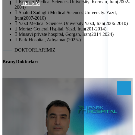
Kerman Medical Sciences University. Kerman, Iran(2002-
İLETİŞİM
2004)
Shahid Sadughi Medical Sciences University. Yazd,
Iran(2007-2010)
Yazd Medical Sciences University Yazd, Iran(2006-2010)
Mortaz General Hspital, Yazd, Iran(201-2014)
Musavi private hospital, Gorgan, Iran(2014-2024)
Park Hospital, Adıyaman(2025-)
DOKTORLARIMIZ
Branş
Doktorları