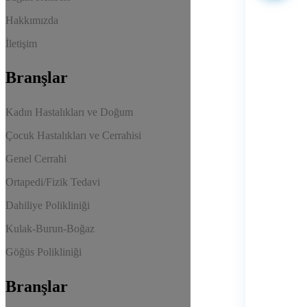
Hakkımızda
İletişim
Branşlar
Kadın Hastalıkları ve Doğum
Çocuk Hastalıkları ve Cerrahisi
Genel Cerrahi
Ortapedi/Fizik Tedavi
Dahiliye Polikliniği
Kulak-Burun-Boğaz
Göğüs Polikliniği
Branşlar