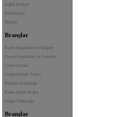
Sağlık Rehberi
Hakkımızda
İletişim
Branşlar
Kadın Hastalıkları ve Doğum
Çocuk Hastalıkları ve Cerrahisi
Genel Cerrahi
Ortapedi/Fizik Tedavi
Dahiliye Polikliniği
Kulak-Burun-Boğaz
Göğüs Polikliniği
Branşlar