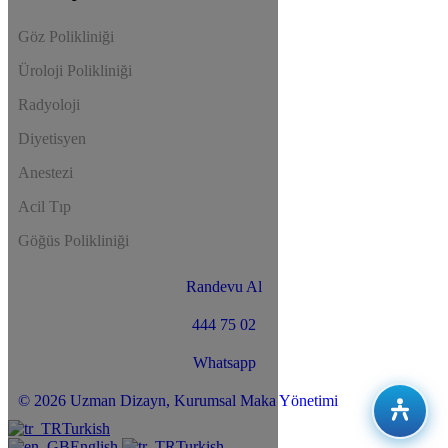
Göz Polikliniği
Üroloji Polikliniği
Radyoloji
Diyetisyen
Anestezi
Acil Tıp
Göğüs Polikliniği
Randevu Al
444 75 02
Whatsapp
© 2026 Uzman Dizayn, Kurumsal Maka Yönetimi
Turkish
English
Turkish