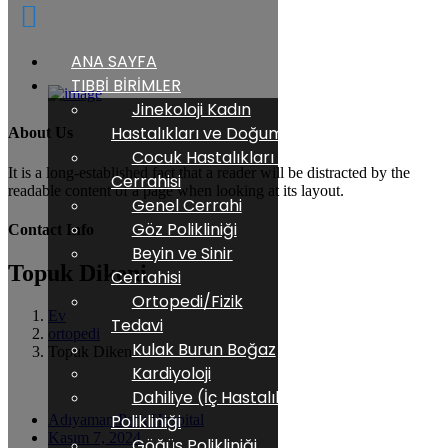
ANA SAYFA
TIBBİ BİRİMLER
Jinekoloji Kadın
Hastalıkları ve Doğum
About Us
Cocuk Hastalıkları ve
It is a long-established fact that a reader will be distracted by the
Cerrahisi
readable content of a page when looking at its layout.
Genel Cerrahi
Göz Polikliniği
Contact Info
Beyin ve Sinir
Topuk Dikeni
Cerrahisi
Ortopedi/Fizik
Ev
Tedavi
ortopedi
Kulak Burun Boğaz
Topuk Dikeni
Kardiyoloji
Dahiliye (İç Hastalıkları)
Polikliniği
Adıyaman Park Hospital
Kasım 7, 2024
Göğüs Polikliniği