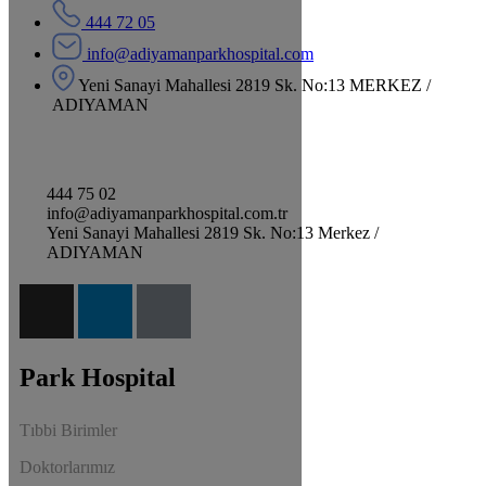
444 72 05
info@adiyamanparkhospital.com
Yeni Sanayi Mahallesi 2819 Sk. No:13 MERKEZ /
ADIYAMAN
444 75 02
info@adiyamanparkhospital.com.tr
Yeni Sanayi Mahallesi 2819 Sk. No:13 Merkez /
ADIYAMAN
Park Hospital
Tıbbi Birimler
Doktorlarımız