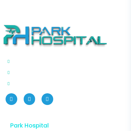
444 75 02
info@adiyamanparkhospital.com.tr
Yeni Sanayi Mahallesi 2819 Sk. No:13 Merkez / ADIYAMAN
Park Hospital