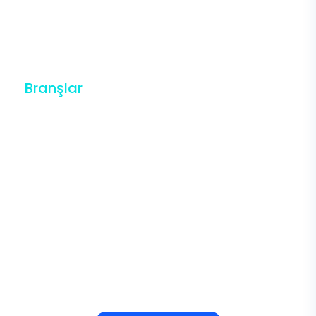
Göğüs Polikliniği
Branşlar
Göz Polikliniği
Üroloji Polikliniği
Radyoloji
Diyetisyen
Anestezi
Acil Tıp
Göğüs Polikliniği