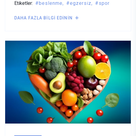
Etiketler:
beslenme
egzersiz
spor
DAHA FAZLA BILGI EDININ