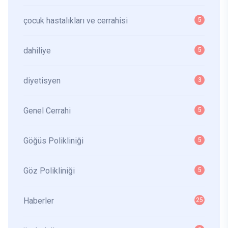
çocuk hastalıkları ve cerrahisi
5
dahiliye
5
diyetisyen
3
Genel Cerrahi
5
Göğüs Polikliniği
5
Göz Polikliniği
5
Haberler
25