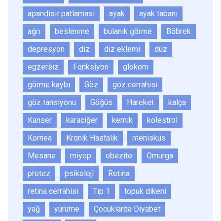
apandisit patlaması
ayak
ayak tabanı
ağrı
beslenme
bulanık görme
Böbrek
depresyon
diz
diz eklemi
düz
egzersiz
Fonksiyon
glokom
görme kaybı
Göz
göz cerrahisi
göz tansiyonu
Göğüs
Hareket
kalça
Kanser
karaciğer
kemik
kolestrol
Kornea
Kronik Hastalık
meniskus
Mesane
miyop
obezite
Omurga
protez
psikoloji
Retina
retina cerrahisi
Tip 1
topuk dikeni
yağ
yürüme
Çocuklarda Diyabet