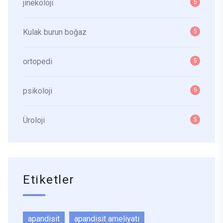
jinekoloji
5
Kulak burun boğaz
5
ortopedi
5
psikoloji
5
Üroloji
5
Etiketler
apandisit
apandisit ameliyatı