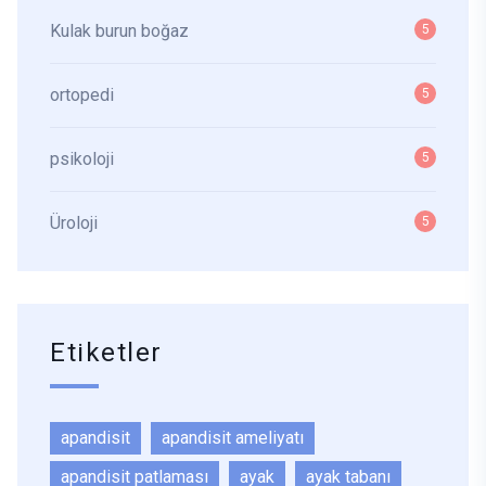
Kulak burun boğaz
5
ortopedi
5
psikoloji
5
Üroloji
5
Etiketler
apandisit
apandisit ameliyatı
apandisit patlaması
ayak
ayak tabanı