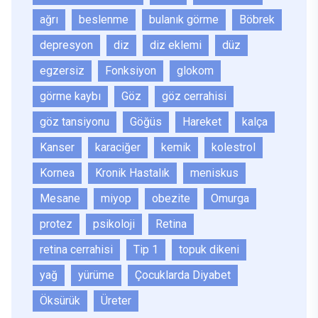
ağrı
beslenme
bulanık görme
Böbrek
depresyon
diz
diz eklemi
düz
egzersiz
Fonksiyon
glokom
görme kaybı
Göz
göz cerrahisi
göz tansiyonu
Göğüs
Hareket
kalça
Kanser
karaciğer
kemik
kolestrol
Kornea
Kronik Hastalık
meniskus
Mesane
miyop
obezite
Omurga
protez
psikoloji
Retina
retina cerrahisi
Tip 1
topuk dikeni
yağ
yürüme
Çocuklarda Diyabet
Öksürük
Üreter