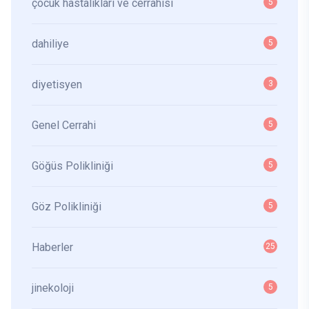
çocuk hastalıkları ve cerrahisi
5
dahiliye
5
diyetisyen
3
Genel Cerrahi
5
Göğüs Polikliniği
5
Göz Polikliniği
5
Haberler
25
jinekoloji
5