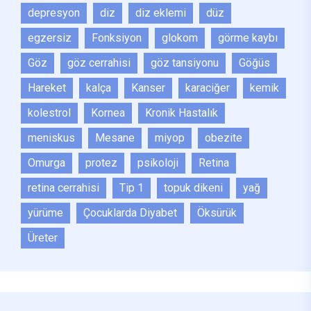
depresyon
diz
diz eklemi
düz
egzersiz
Fonksiyon
glokom
görme kaybı
Göz
göz cerrahisi
göz tansiyonu
Göğüs
Hareket
kalça
Kanser
karaciğer
kemik
kolestrol
Kornea
Kronik Hastalık
meniskus
Mesane
miyop
obezite
Omurga
protez
psikoloji
Retina
retina cerrahisi
Tip 1
topuk dikeni
yağ
yürüme
Çocuklarda Diyabet
Öksürük
Üreter