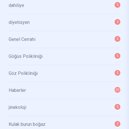
dahiliye
5
diyetisyen
3
Genel Cerrahi
5
Göğüs Polikliniği
5
Göz Polikliniği
5
Haberler
25
jinekoloji
5
Kulak burun boğaz
5