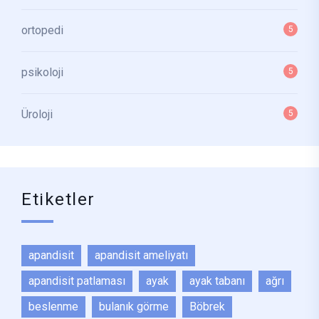
ortopedi
5
psikoloji
5
Üroloji
5
Etiketler
apandisit
apandisit ameliyatı
apandisit patlaması
ayak
ayak tabanı
ağrı
beslenme
bulanık görme
Böbrek