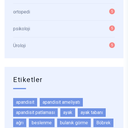
ortopedi
5
psikoloji
5
Üroloji
5
Etiketler
apandisit
apandisit ameliyatı
apandisit patlaması
ayak
ayak tabanı
ağrı
beslenme
bulanık görme
Böbrek