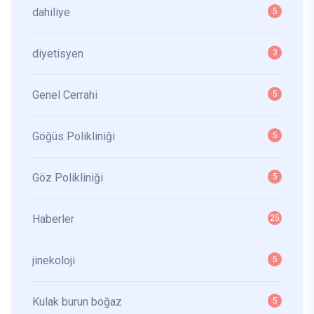
dahiliye
5
diyetisyen
3
Genel Cerrahi
5
Göğüs Polikliniği
5
Göz Polikliniği
5
Haberler
25
jinekoloji
5
Kulak burun boğaz
5