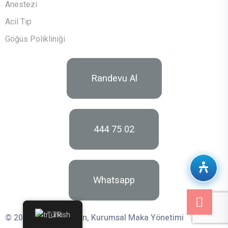
Anestezi
Acil Tıp
Göğüs Polikliniği
Randevu Al
444 75 02
Whatsapp
Turkish
© 2026 Uzman Dizayn, Kurumsal Maka Yönetimi