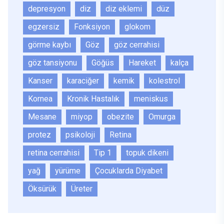
depresyon
diz
diz eklemi
düz
egzersiz
Fonksiyon
glokom
görme kaybı
Göz
göz cerrahisi
göz tansiyonu
Göğüs
Hareket
kalça
Kanser
karaciğer
kemik
kolestrol
Kornea
Kronik Hastalık
meniskus
Mesane
miyop
obezite
Omurga
protez
psikoloji
Retina
retina cerrahisi
Tip 1
topuk dikeni
yağ
yürüme
Çocuklarda Diyabet
Öksürük
Üreter