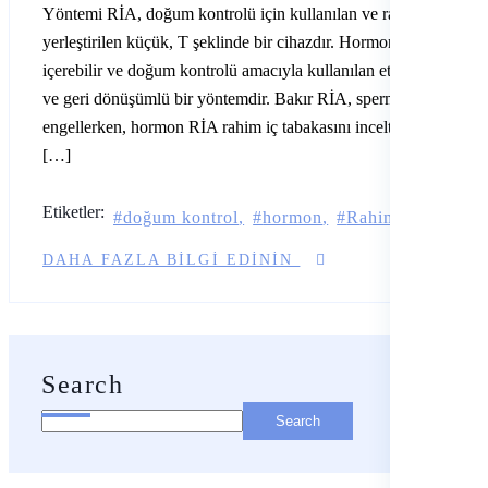
Yöntemi RİA, doğum kontrolü için kullanılan ve rahim içine
yerleştirilen küçük, T şeklinde bir cihazdır. Hormon veya bakır
içerebilir ve doğum kontrolü amacıyla kullanılan etkili, uzun süre
ve geri dönüşümlü bir yöntemdir. Bakır RİA, spermin hareketini
engellerken, hormon RİA rahim iç tabakasını inceltir ve yumurta
[…]
Etiketler:
doğum kontrol
hormon
Rahim içi alet
r
DAHA FAZLA BILGI EDININ
Search
Search