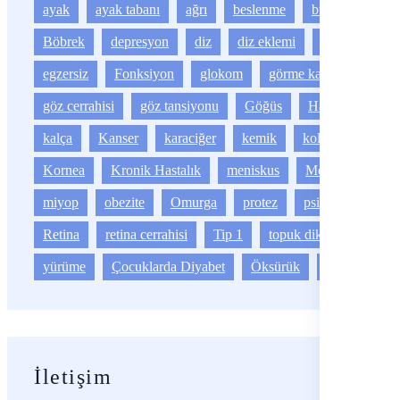
ayak
ayak tabanı
ağrı
beslenme
bulanık görme
Böbrek
depresyon
diz
diz eklemi
düz
egzersiz
Fonksiyon
glokom
görme kaybı
Göz
göz cerrahisi
göz tansiyonu
Göğüs
Hareket
kalça
Kanser
karaciğer
kemik
kolestrol
Kornea
Kronik Hastalık
meniskus
Mesane
miyop
obezite
Omurga
protez
psikoloji
Retina
retina cerrahisi
Tip 1
topuk dikeni
yağ
yürüme
Çocuklarda Diyabet
Öksürük
Üreter
İletişim