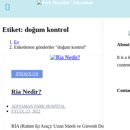
Etiket: doğum kontrol
Ev
About
Etiketlenen gönderiler "doğum kontrol"
It is a
content
JINEKOLOJI
Contac
Ria Nedir?
ADIYAMAN PARK HOSPITAL
EYLÜL 23, 2022
RİA (Rahim İçi Araç): Uzun Süreli ve Güvenli Doğum Kontrol