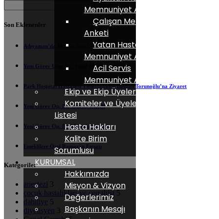
Search
Memnuniyet Anketi
Çalışan Memnuniyet
Son Eklenenler
Anketi
Yatan Hasta
Adıyaman’da MR’da Yeni Dönem Başladı
Memnuniyet Anketi
Acil Servis
Yeni Görev Uzm. Dr. Yusuf AKIN
Memnuniyet Anketi
Park Hospital Hastanesi Yönetiminden Başkan Torunoğlu’na Ziyaret
Ekip ve Ekip Üyeleri
Komiteler ve Üyeler
Yeni Görev Op. Dr. Touraj YAZDI
Listesi
Hasta Hakları
Yeni Görev Op. Dr. Mustafa Çukurlu
Kalite Birim
Emeklilere Özel Ramazan Fırsatı
Sorumlusu
KURUMSAL
Kategoriler
Hakkımızda
Misyon & Vizyon
anestezi
3
çocuk hastalıkları ve cerrahisi
5
Değerlerimiz
dahiliye
5
Başkanın Mesajı
diyetisyen
3