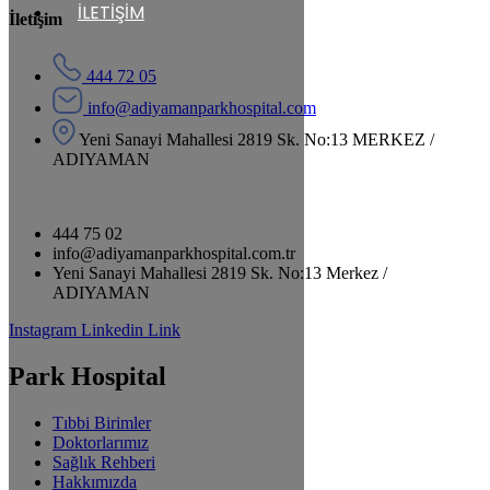
İLETİŞİM
İletişim
444 72 05
info@adiyamanparkhospital.com
Yeni Sanayi Mahallesi 2819 Sk. No:13 MERKEZ /
ADIYAMAN
444 75 02
info@adiyamanparkhospital.com.tr
Yeni Sanayi Mahallesi 2819 Sk. No:13 Merkez /
ADIYAMAN
Instagram
Linkedin
Link
Park Hospital
Tıbbi Birimler
Doktorlarımız
Sağlık Rehberi
Hakkımızda