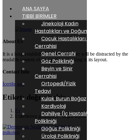
ANA SAYFA
TIBBİ BİRİMLER
Jinekoloji Kadın
Hastalıkları ve Doğum
Cocuk Hastalıkları ve
About Us
Cerrahisi
Genel Cerrahi
It is a long-established fact that a reader will be distracted by the
readable content of a page when looking at its layout.
Göz Polikliniği
Beyin ve Sinir
Contact Info
Cerrahisi
Ortopedi/Fizik
İçeriğe geç
Tedavi
Etiket: doğru teşhis
Kulak Burun Boğaz
Kardiyoloji
Ev
Dahiliye (İç Hastalıkları)
Etiketlenen gönderiler "doğru teşhis"
Polikliniği
Göğüs Polikliniği
psikoloji
Üroloji Polikliniği