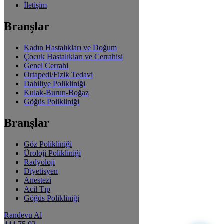
İletişim
Branşlar
Kadın Hastalıkları ve Doğum
Çocuk Hastalıkları ve Cerrahisi
Genel Cerrahi
Ortapedi/Fizik Tedavi
Dahiliye Polikliniği
Kulak-Burun-Boğaz
Göğüs Polikliniği
Branşlar
Göz Polikliniği
Üroloji Polikliniği
Radyoloji
Diyetisyen
Anestezi
Acil Tıp
Göğüs Polikliniği
Randevu Al