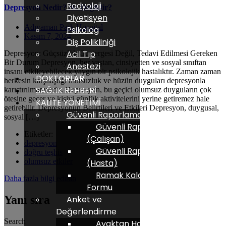
Radyoloji
Depresyon Nedir? Ne Değildir?
Diyetisyen
Adıyaman Park Hospital
Psikolog
Kasım 7, 2024
Diş Polikliniği
Acil Tıp
Depresyon: Güçsüzlük Göstergesi Değil, Tedavi Edilmesi Gereken
Bir Durum Depresyon, her yaştan, cinsiyetten ve sosyal sınıftan
Anestezi
insanı etkileyebilecek yaygın bir psikolojik hastalıktır. Zaman zaman
DOKTORLAR
herkesin karşılaştığı mutsuzluk ve hüzün duyguları depresyonla
SAĞLIK REHBERİ
karıştırılmamalıdır. Depresyon, bu geçici olumsuz duyguların çok
ötesine geçer ve kişiyi günlük aktivitelerini yerine getiremez hale
KALİTE YÖNETİMİ
getirebilir. Depresyonun Belirtileri ve Etkileri Depresyon, duygusal,
Güvenli Raporlama
sosyal […]
Güvenli Raporlama
Etiketler:
(Çalışan)
depresyon
Güvenli Raporlama
doğru teşhis
olumsuz etkiler
(Hasta)
Ramak Kala Bildirim
Daha fazla bilgi edinin
Formu
Yanı sıra
Anket ve
Değerlendirme
Search
Ayaktan Hasta