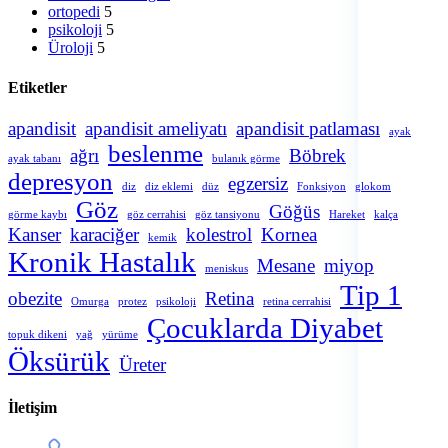
ortopedi
5
psikoloji
5
Üroloji
5
Etiketler
apandisit
apandisit ameliyatı
apandisit patlaması
ayak
beslenme
ağrı
Böbrek
ayak tabanı
bulanık görme
depresyon
egzersiz
diz
diz eklemi
düz
Fonksiyon
glokom
Göz
Göğüs
görme kaybı
göz cerrahisi
göz tansiyonu
Hareket
kalça
Kanser
karaciğer
kolestrol
Kornea
kemik
Kronik Hastalık
Mesane
miyop
meniskus
Tip 1
obezite
Retina
Omurga
protez
psikoloji
retina cerrahisi
Çocuklarda Diyabet
topuk dikeni
yağ
yürüme
Öksürük
Üreter
İletişim