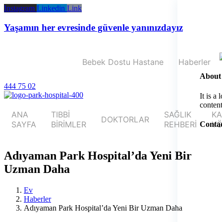
İçeriğe
Instagram
Linkedin
Link
geç
Yaşamın her evresinde güvenle yanınızdayız
Bebek Dostu Hastane
Haberler
About
444 75 02
It is a
content
ANA
TIBBİ
SAĞLIK
KA
DOKTORLAR
SAYFA
BİRİMLER
REHBERİ
YÖ
Contac
Adıyaman Park Hospital’da Yeni Bir
Uzman Daha
Ev
Haberler
Adıyaman Park Hospital’da Yeni Bir Uzman Daha