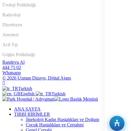
Üroloji Polikliniği
Radyoloji
Diyetisyen
Anestezi
Acil Tıp
Göğüs Polikliniği
Randevu Al
444 75 02
Whatsapp
© 2026 Uzman Dizayn, Dijital Ajans
Turkish
English
Turkish
ANA SAYFA
TIBBİ BİRİMLER
Jinekoloji Kadın Hastalıkları ve Doğum
Cocuk Hastalıkları ve Cerrahisi
Genel Cerrahi