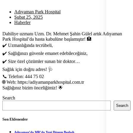
Adıyaman Park Hospital
Şubat 25, 2025
Haberler
Dahiliye uzmanı Uzm. Dr. Mehmet Şahin Gülel artık Adıyaman
Park Hospital’da hasta kabulüne başlamıştır! 🏥
✔️ Uzmanlığında tecrübeli,
✔️ Sağlığınızı güvenle emanet edebileceğiniz,
✔️ Size özel çözümler sunan bir doktor…
Sağlık için doğru adres! 🩺
📞 Telefon: 444 75 02
🌐 Web: https://adiyamanparkhospital.com.tr
Sağlığınız bizim önceliğimiz! 🌟
Yanı
Search
sıra
Search
Son Eklenenler
Adıyaman’da MR’da Yeni Dönem Başladı