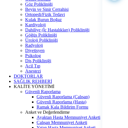
Göz Polikliniği
Beyin ve Sinir Cerrahisi
Ortopedi/Fizik Tedavi
Kulak Burun Boğaz
Kardiyoloji
Dahiliye (İç Hastalıkları) Polikliniği
Göğüs Polikliniği
Üroloji Polikliniği
Radyoloji
Diyetisyen
Psikolog
Diş Polikliniği
Acil Tıp
Anestezi
DOKTORLAR
SAĞLIK REHBERİ
KALİTE YÖNETİMİ
Güvenli Raporlama
Güvenli Raporlama (Çalışan)
Güvenli Raporlama (Hasta)
Ramak Kala Bildirim Formu
Anket ve Değerlendirme
Ayaktan Hasta Memnuniyet Anketi
Çalışan Memnuniyet Anketi
Yatan Hasta Memnuniyet Anketi