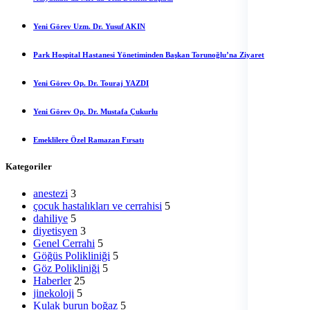
Yeni Görev Uzm. Dr. Yusuf AKIN
Park Hospital Hastanesi Yönetiminden Başkan Torunoğlu’na Ziyaret
Yeni Görev Op. Dr. Touraj YAZDI
Yeni Görev Op. Dr. Mustafa Çukurlu
Emeklilere Özel Ramazan Fırsatı
Kategoriler
anestezi
3
çocuk hastalıkları ve cerrahisi
5
dahiliye
5
diyetisyen
3
Genel Cerrahi
5
Göğüs Polikliniği
5
Göz Polikliniği
5
Haberler
25
jinekoloji
5
Kulak burun boğaz
5