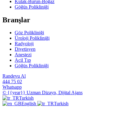
Kulak-Burun-Boğaz
Göğüs Polikliniği
Branşlar
Göz Polikliniği
Üroloji Polikliniği
Radyoloji
Diyetisyen
Anestezi
Acil Tıp
Göğüs Polikliniği
Randevu Al
444 75 02
Whatsapp
© {{year}} Uzman Dizayn, Dijital Ajans
Turkish
English
Turkish