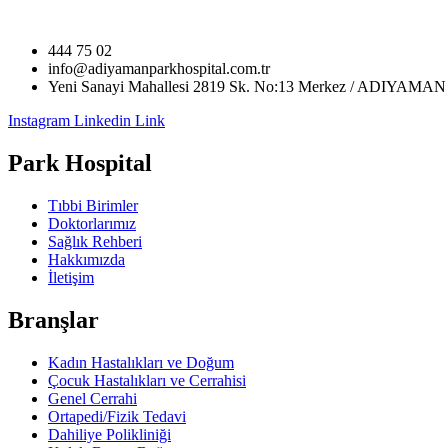
444 75 02
info@adiyamanparkhospital.com.tr
Yeni Sanayi Mahallesi 2819 Sk. No:13 Merkez / ADIYAMAN
Instagram
Linkedin
Link
Park Hospital
Tıbbi Birimler
Doktorlarımız
Sağlık Rehberi
Hakkımızda
İletişim
Branşlar
Kadın Hastalıkları ve Doğum
Çocuk Hastalıkları ve Cerrahisi
Genel Cerrahi
Ortapedi/Fizik Tedavi
Dahiliye Polikliniği