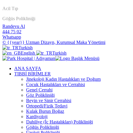
Acil Tıp
Göğüs Polikliniği
Randevu Al
444 75 02
Whatsapp
© {{year}} Uzman Dizayn, Kurumsal Maka Yönetimi
Turkish
English
Turkish
ANA SAYFA
TIBBİ BİRİMLER
Jinekoloji Kadın Hastalıkları ve Doğum
Cocuk Hastalıkları ve Cerrahisi
Genel Cerrahi
Göz Polikliniği
Beyin ve Sinir Cerrahisi
Ortopedi/Fizik Tedavi
Kulak Burun Boğaz
Kardiyoloji
Dahiliye (İç Hastalıkları) Polikliniği
Göğüs Polikliniği
Üroloji Polikliniği