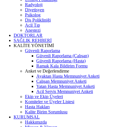
Radyoloji
Diyetisyen
Psikolog
Diş Polikliniği
Acil Tıp
Anestezi
DOKTORLAR
SAĞLIK REHBERİ
KALİTE YÖNETİMİ
Güvenli Raporlama
Güvenli Raporlama (Çalışan)
Güvenli Raporlama (Hasta)
Ramak Kala Bildirim Formu
Anket ve Değerlendirme
Ayaktan Hasta Memnuniyet Anketi
Çalışan Memnuniyet Anketi
Yatan Hasta Memnuniyet Anketi
Acil Servis Memnuniyet Anketi
Ekip ve Ekip Üyeleri
Komiteler ve Üyeler Listesi
Hasta Hakları
Kalite Birim Sorumlusu
KURUMSAL
Hakkımızda