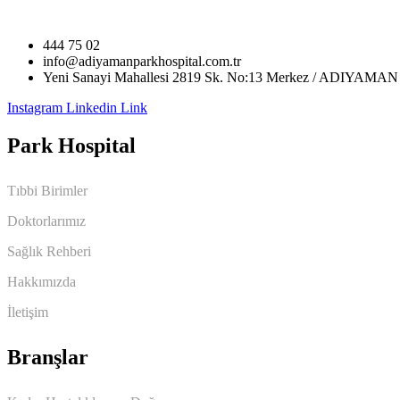
444 75 02
info@adiyamanparkhospital.com.tr
Yeni Sanayi Mahallesi 2819 Sk. No:13 Merkez / ADIYAMAN
Instagram
Linkedin
Link
Park Hospital
Tıbbi Birimler
Doktorlarımız
Sağlık Rehberi
Hakkımızda
İletişim
Branşlar